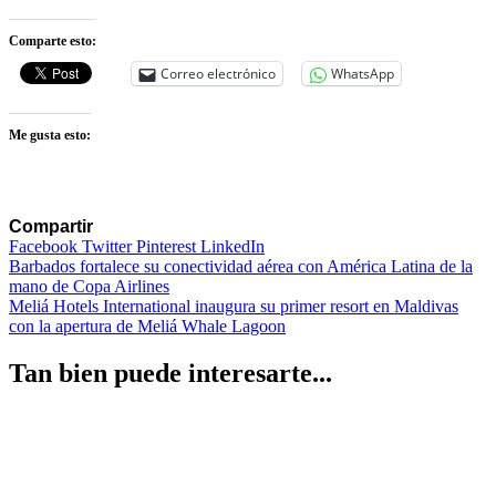
Comparte esto:
Correo electrónico
WhatsApp
Me gusta esto:
Compartir
Facebook
Twitter
Pinterest
LinkedIn
Navegación
Barbados fortalece su conectividad aérea con América Latina de la
mano de Copa Airlines
de
Meliá Hotels International inaugura su primer resort en Maldivas
entradas
con la apertura de Meliá Whale Lagoon
Tan bien puede interesarte...