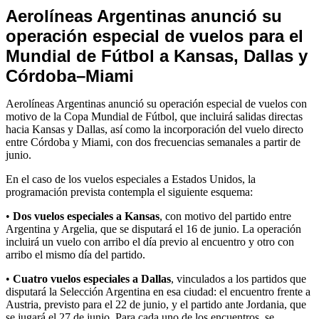
Noticias
Aerolíneas Argentinas anunció su
de
operación especial de vuelos para el
Turismo
Mundial de Fútbol a Kansas, Dallas y
Córdoba–Miami
Aerolíneas Argentinas anunció su operación especial de vuelos con
motivo de la Copa Mundial de Fútbol, que incluirá salidas directas
hacia Kansas y Dallas, así como la incorporación del vuelo directo
entre Córdoba y Miami, con dos frecuencias semanales a partir de
junio.
En el caso de los vuelos especiales a Estados Unidos, la
programación prevista contempla el siguiente esquema:
•
Dos vuelos especiales a Kansas
, con motivo del partido entre
Argentina y Argelia, que se disputará el 16 de junio. La operación
incluirá un vuelo con arribo el día previo al encuentro y otro con
arribo el mismo día del partido.
•
Cuatro vuelos especiales a Dallas
, vinculados a los partidos que
disputará la Selección Argentina en esa ciudad: el encuentro frente a
Austria, previsto para el 22 de junio, y el partido ante Jordania, que
se jugará el 27 de junio. Para cada uno de los encuentros, se