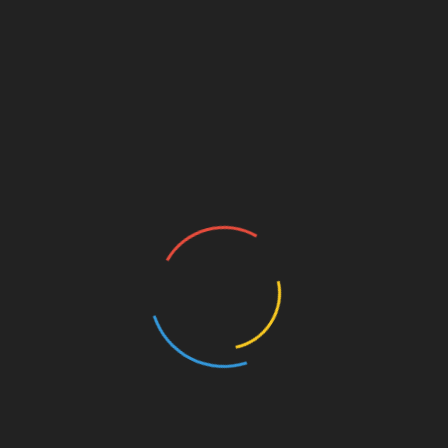
lota Boeing 787 Dreamliner cuenta con la nueva clase
cidad, garantiza al pasajero una experiencia única y
mación con Madrid y resto de destinos europeos,
d y calidad para garantizar en todo momento el bienestar
ner está dotada de los filtros de máxima eficiencia HEPA, los
s, capaces de eliminar el 99,9% de las partículas que
a cabina esté en permanente circulación y se renueve cada dos
ormada por 19 aerolíneas que, desde hace 19 años, trabajan
cios a más de 630 millones de pasajeros al año.
nas del continente. Está compuesta por 35 aeronaves cuya