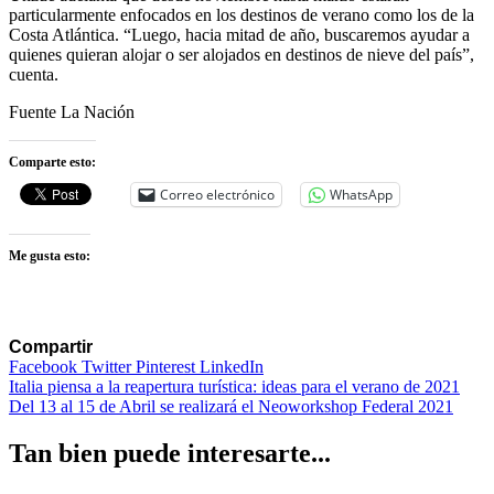
particularmente enfocados en los destinos de verano como los de la
Costa Atlántica. “Luego, hacia mitad de año, buscaremos ayudar a
quienes quieran alojar o ser alojados en destinos de nieve del país”,
cuenta.
Fuente La Nación
Comparte esto:
Correo electrónico
WhatsApp
Me gusta esto:
Compartir
Facebook
Twitter
Pinterest
LinkedIn
Navegación
Italia piensa a la reapertura turística: ideas para el verano de 2021
Del 13 al 15 de Abril se realizará el Neoworkshop Federal 2021
de
entradas
Tan bien puede interesarte...