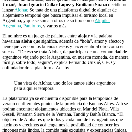
Unzué, Juan Ignacio Collar López y Emiliano Suazo
decidieron
lanzar
Alohar
. Se trata de una plataforma digital de alquiler de
alojamiento temporal que busca impulsar el turismo local en
Argentina, y que se suma a otros de su tipo como
Alquiler
Argentina
,
Parairnos
, y varios más.
El nombre es un juego de palabras entre
alojar
y la palabra
hawaiana
aloha
que significa, además de “hola”, amor y afecto; y
tiene que ver con los buenos deseos y hacer sentir al otro como en
su casa. “De eso se trata Alohar, de participar de una comunidad de
argentinos viajando por la Argentina, en nuestra moneda, de manera
fácil y, sobre todo, segura”, explica Fernando Unzué, CEO y
cofundador de la plataforma.Ads by
Una vista de Alohar, uno de los tantos sitios argentinos
para alquiler temporal
La plataforma ya se encuentra disponible para la temporada de
verano en diferentes puntos de la provincia de Buenos Aires. Allí se
podrán encontrar alojamientos ubicados en Mar del Plata, Villa
Gesell, Pinamar, Sierra de la Ventana, Tandil y Bahía Blanca. “El
objetivo de Alohar es que todos y cada uno de los argentinos que
nacimos y crecimos acá tengamos la posibilidad de conocer los
rincones más lindos, la comida más exquisita y experiencias únicas,