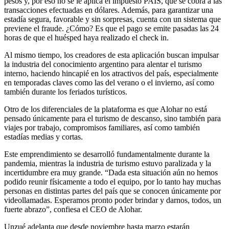
pesos y, por eso no se le aplica el impuesto PAIS, que se cobra a las
transacciones efectuadas en dólares. Además, para garantizar una
estadía segura, favorable y sin sorpresas, cuenta con un sistema que
previene el fraude. ¿Cómo? Es que el pago se emite pasadas las 24
horas de que el huésped haya realizado el check in.
Al mismo tiempo, los creadores de esta aplicación buscan impulsar
la industria del conocimiento argentino para alentar el turismo
interno, haciendo hincapié en los atractivos del país, especialmente
en temporadas claves como las del verano o el invierno, así como
también durante los feriados turísticos.
Otro de los diferenciales de la plataforma es que Alohar no está
pensado únicamente para el turismo de descanso, sino también para
viajes por trabajo, compromisos familiares, así como también
estadías medias y cortas.
Este emprendimiento se desarrolló fundamentalmente durante la
pandemia, mientras la industria de turismo estuvo paralizada y la
incertidumbre era muy grande. “Dada esta situación aún no hemos
podido reunir físicamente a todo el equipo, por lo tanto hay muchas
personas en distintas partes del país que se conocen únicamente por
videollamadas. Esperamos pronto poder brindar y darnos, todos, un
fuerte abrazo”, confiesa el CEO de Alohar.
Unzué adelanta que desde noviembre hasta marzo estarán