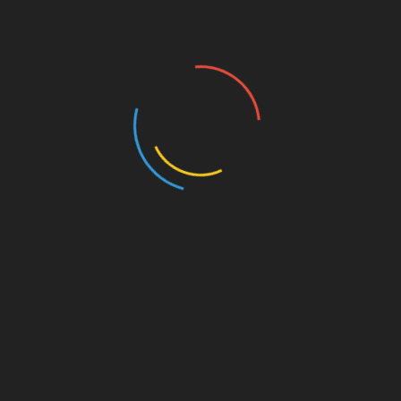
entradas
FEHGRA: El Calafate ya tiene representante en la
Gran Final del Torneo Federal de Chefs 2024
TAN BIEN PUEDE INTERESARTE...
Iguazú cerrará temporalmente la Garganta del