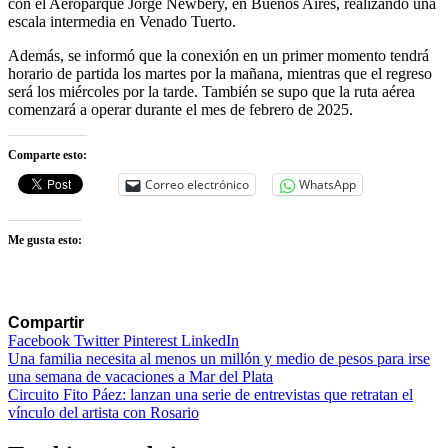
con el Aeroparque Jorge Newbery, en Buenos Aires, realizando una
escala intermedia en Venado Tuerto.
Además, se informó que la conexión en un primer momento tendrá
horario de partida los martes por la mañana, mientras que el regreso
será los miércoles por la tarde. También se supo que la ruta aérea
comenzará a operar durante el mes de febrero de 2025.
Comparte esto:
Correo electrónico
WhatsApp
Me gusta esto:
Compartir
Facebook
Twitter
Pinterest
LinkedIn
Navegación
Una familia necesita al menos un millón y medio de pesos para irse
una semana de vacaciones a Mar del Plata
de
Circuito Fito Páez: lanzan una serie de entrevistas que retratan el
entradas
vínculo del artista con Rosario