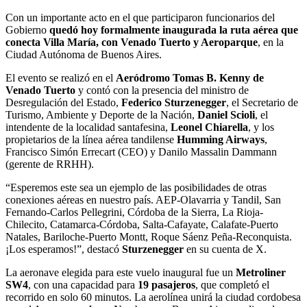
Con un importante acto en el que participaron funcionarios del
Gobierno
quedó hoy formalmente inaugurada la ruta aérea que
conecta Villa María, con Venado Tuerto y Aeroparque
, en la
Ciudad Autónoma de Buenos Aires.
El evento se realizó en el
Aeródromo Tomas B. Kenny de
Venado Tuerto
y contó con la presencia del ministro de
Desregulación del Estado,
Federico Sturzenegger
, el Secretario de
Turismo, Ambiente y Deporte de la Nación,
Daniel Scioli
, el
intendente de la localidad santafesina,
Leonel Chiarella
, y los
propietarios de la línea aérea tandilense
Humming Airways
,
Francisco Simón Errecart (CEO) y Danilo Massalin Dammann
(gerente de RRHH).
“Esperemos este sea un ejemplo de las posibilidades de otras
conexiones aéreas en nuestro país. AEP-Olavarria y Tandil, San
Fernando-Carlos Pellegrini, Córdoba de la Sierra, La Rioja-
Chilecito, Catamarca-Córdoba, Salta-Cafayate, Calafate-Puerto
Natales, Bariloche-Puerto Montt, Roque Sáenz Peña-Reconquista.
¡Los esperamos!”, destacó
Sturzenegger
en su cuenta de X.
La aeronave elegida para este vuelo inaugural fue un
Metroliner
SW4
, con una capacidad para
19 pasajeros
, que completó el
recorrido en solo 60 minutos. La aerolínea unirá la ciudad cordobesa