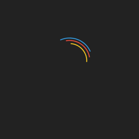
Iguazú cerrará temporalmente la Garganta del
Diablo, pero el Parque Nacional seguirá abierto al
turismo
AVIABUE CONSOLIDÓ SU PARTICIPACIÓN