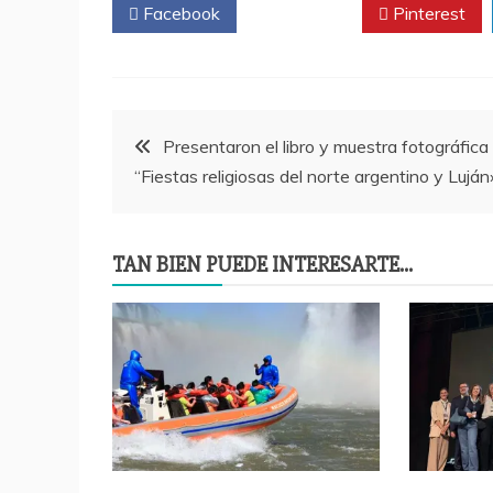
Facebook
Twitter
Pinterest
Navegación
Presentaron el libro y muestra fotográfica
“Fiestas religiosas del norte argentino y Luján
de
entradas
TAN BIEN PUEDE INTERESARTE...