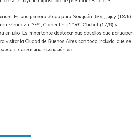
ién se incluyó la exposición de prestadores locales.
nars. En una primera etapa para Neuquén (6/5), Jujuy (18/5)
ara Mendoza (3/6), Corrientes (10/6), Chubut (17/6) y
a en julio. Es importante destacar que aquellos que participen
 visitar la Ciudad de Buenos Aires con todo incluído, que se
pueden realizar una inscripción en