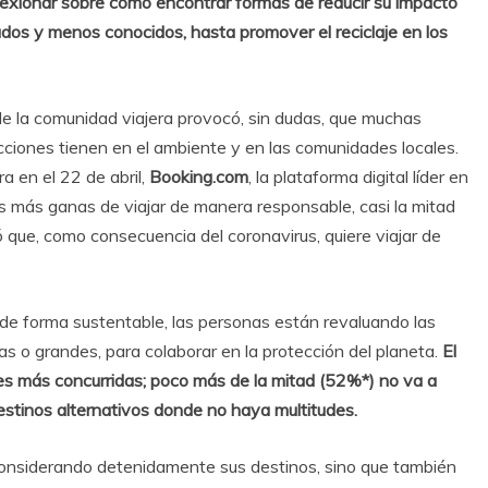
flexionar sobre cómo encontrar formas de reducir su impacto
ados y menos conocidos, hasta promover el reciclaje en los
de la comunidad viajera provocó, sin dudas, que muchas
cciones tienen en el ambiente y en las comunidades locales.
 en el 22 de abril,
Booking.com
, la plataforma digital líder en
s más ganas de viajar de manera responsable, casi la mitad
 que, como consecuencia del coronavirus, quiere viajar de
 de forma sustentable, las personas están revaluando las
 o grandes, para colaborar en la protección del planeta.
El
nes más concurridas; poco más de la mitad (52%*) no va a
destinos alternativos donde no haya multitudes.
considerando detenidamente sus destinos, sino que también