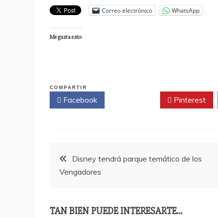
Correo electrónico
WhatsApp
Me gusta esto:
COMPARTIR
Facebook
Twitter
Pinterest
Navegación
Disney tendrá parque temático de los
Vengadores
de
entradas
TAN BIEN PUEDE INTERESARTE...