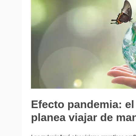
Efecto pandemia: el
Noticias
de
planea viajar de ma
Turismo