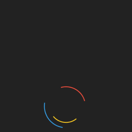
Microondas
Calefacción
Secador de pelo
Utensilios de cocina
Zona de cocina
Ventilador
Servicio de despertador / alarma
Hervidor eléctrico
Servicio de despertador