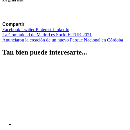
Me gusta esto:
Compartir
Facebook
Twitter
Pinterest
LinkedIn
Navegación
La Comunidad de Madrid es Socio FITUR 2021
Anunciaron la creación de un nuevo Parque Nacional en Córdoba
de
entradas
Tan bien puede interesarte...