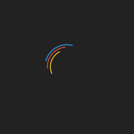
LinkedIn
Navegación
La 10ma edición de InnovaTur BA 2025 reunió al
sector turístico de Buenos Aires
de
entradas
Récord de argentinos podría volcarse a Brasil para
las vacaciones de verano 2026
TAN BIEN PUEDE INTERESARTE...