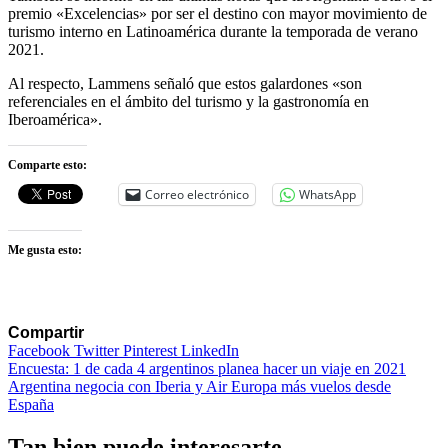
premio «Excelencias» por ser el destino con mayor movimiento de
turismo interno en Latinoamérica durante la temporada de verano
2021.
Al respecto, Lammens señaló que estos galardones «son
referenciales en el ámbito del turismo y la gastronomía en
Iberoamérica».
Comparte esto:
Correo electrónico
WhatsApp
Me gusta esto:
Compartir
Facebook
Twitter
Pinterest
LinkedIn
Navegación
Encuesta: 1 de cada 4 argentinos planea hacer un viaje en 2021
Argentina negocia con Iberia y Air Europa más vuelos desde
de
España
entradas
Tan bien puede interesarte...