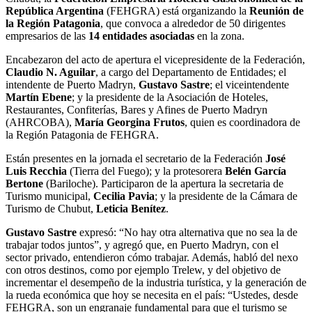
República Argentina
(FEHGRA) está organizando la
Reunión de
la Región Patagonia
, que convoca a alrededor de 50 dirigentes
empresarios de las
14 entidades asociadas
en la zona.
Encabezaron del acto de apertura el vicepresidente de la Federación,
Claudio N. Aguilar
, a cargo del Departamento de Entidades; el
intendente de Puerto Madryn,
Gustavo Sastre
; el viceintendente
Martín Ebene
; y la presidente de la Asociación de Hoteles,
Restaurantes, Confiterías, Bares y Afines de Puerto Madryn
(AHRCOBA),
María Georgina Frutos
, quien es coordinadora de
la Región Patagonia de FEHGRA.
Están presentes en la jornada el secretario de la Federación
José
Luis Recchia
(Tierra del Fuego); y la protesorera
Belén García
Bertone
(Bariloche). Participaron de la apertura la secretaria de
Turismo municipal,
Cecilia Pavia
; y la presidente de la Cámara de
Turismo de Chubut,
Leticia Benítez
.
Gustavo Sastre
expresó: “No hay otra alternativa que no sea la de
trabajar todos juntos”, y agregó que, en Puerto Madryn, con el
sector privado, entendieron cómo trabajar. Además, habló del nexo
con otros destinos, como por ejemplo Trelew, y del objetivo de
incrementar el desempeño de la industria turística, y la generación de
la rueda económica que hoy se necesita en el país: “Ustedes, desde
FEHGRA, son un engranaje fundamental para que el turismo se