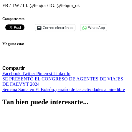
FB / TW / LI: @fehgra / IG: @fehgra_ok
Comparte esto:
Correo electrónico
WhatsApp
Me gusta esto:
Compartir
Facebook
Twitter
Pinterest
LinkedIn
Navegación
SE PRESENTÓ EL CONGRESO DE AGENTES DE VIAJES
DE FAEVYT 2024
de
Semana Santa en El Bolsón, paraíso de las actividades al aire libre
entradas
Tan bien puede interesarte...