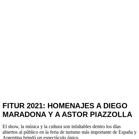
Noticias
FITUR 2021: HOMENAJES A DIEGO
de
MARADONA Y A ASTOR PIAZZOLLA
Turismo
El show, la música y la cultura son infaltables dentro los días
abiertos al público en la feria de turismo más importante de España y
Argentina brindó un espectáculo único.