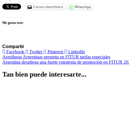
Correo electrónico
WhatsApp
Me gusta esto:
Compartir
Facebook
Twitter
Pinterest
LinkedIn
Navegación
Aerolíneas Argentinas presenta en FITUR tarifas especiales
Argentina despliega una fuerte estrategia de promoción en FITUR 2026
de
entradas
Tan bien puede interesarte...