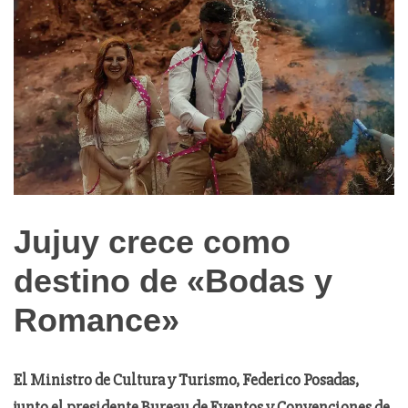
Jujuy crece como
Noticias
de
destino de «Bodas y
Turismo
Romance»
El Ministro de Cultura y Turismo, Federico Posadas,
junto el presidente Bureau de Eventos y Convenciones de