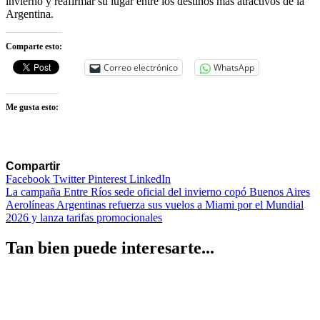
invierno y reafirmar su lugar entre los destinos más atractivos de la
Argentina.
Comparte esto:
Correo electrónico
WhatsApp
Me gusta esto:
Compartir
Facebook
Twitter
Pinterest
LinkedIn
Navegación
La campaña Entre Ríos sede oficial del invierno copó Buenos Aires
Aerolíneas Argentinas refuerza sus vuelos a Miami por el Mundial
de
2026 y lanza tarifas promocionales
entradas
Tan bien puede interesarte...