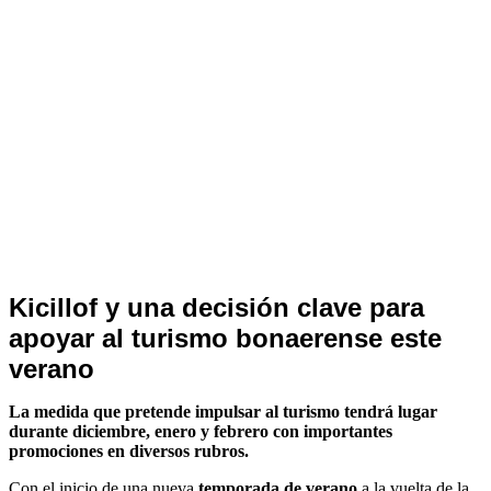
Notas
Kicillof y una decisión clave para
de
apoyar al turismo bonaerense este
Archivo
verano
La medida que pretende impulsar al turismo tendrá lugar
durante diciembre, enero y febrero con importantes
promociones en diversos rubros.
Con el inicio de una nueva
temporada de verano
a la vuelta de la