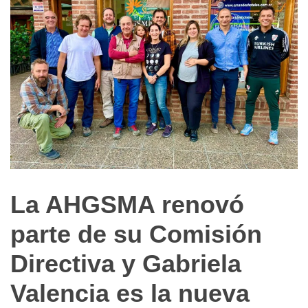
La AHGSMA renovó
Noticias
de
parte de su Comisión
Turismo
Directiva y Gabriela
Valencia es la nueva