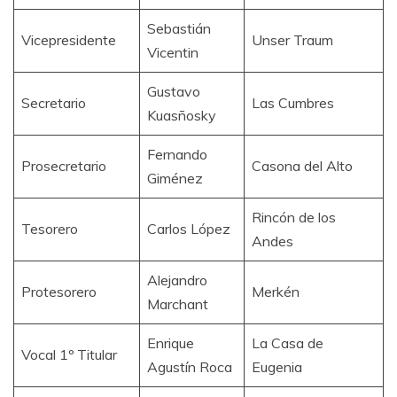
Sebastián
Vicepresidente
Unser Traum
Vicentin
Gustavo
Secretario
Las Cumbres
Kuasñosky
Fernando
Prosecretario
Casona del Alto
Giménez
Rincón de los
Tesorero
Carlos López
Andes
Alejandro
Protesorero
Merkén
Marchant
Enrique
La Casa de
Vocal 1º Titular
Agustín Roca
Eugenia