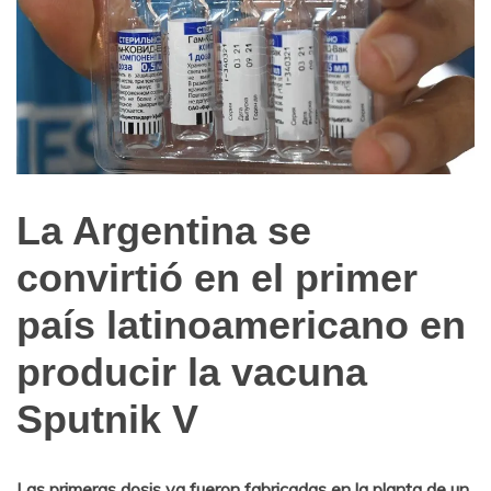
La Argentina se
Ultimas
Noticias
convirtió en el primer
país latinoamericano en
producir la vacuna
Sputnik V
Las primeras dosis ya fueron fabricadas en la planta de un