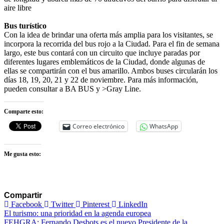
aire libre
Bus turístico
Con la idea de brindar una oferta más amplia para los visitantes, se
incorpora la recorrida del bus rojo a la Ciudad. Para el fin de semana
largo, este bus contará con un circuito que incluye paradas por
diferentes lugares emblemáticos de la Ciudad, donde algunas de
ellas se compartirán con el bus amarillo. Ambos buses circularán los
días 18, 19, 20, 21 y 22 de noviembre. Para más información,
pueden consultar a BA BUS y >Gray Line.
Comparte esto:
Correo electrónico
WhatsApp
Me gusta esto:
Compartir
Facebook
Twitter
Pinterest
LinkedIn
Navegación
El turismo: una prioridad en la agenda europea
FEHGRA: Fernando Desbots es el nuevo Presidente de la