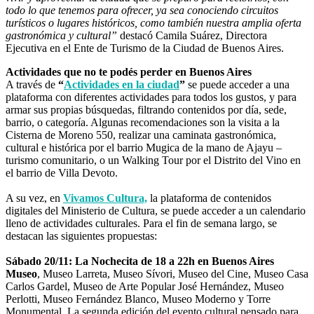
todo lo que tenemos para ofrecer, ya sea conociendo circuitos
turísticos o lugares históricos, como también nuestra amplia oferta
gastronómica y cultural”
destacó Camila Suárez, Directora
Ejecutiva en el Ente de Turismo de la Ciudad de Buenos Aires.
Actividades que no te podés perder en Buenos Aires
A través de
“
Actividades en la ciudad
”
se puede acceder a una
plataforma con diferentes actividades para todos los gustos, y para
armar sus propias búsquedas, filtrando contenidos por día, sede,
barrio, o categoría. Algunas recomendaciones son la visita a la
Cisterna de Moreno 550, realizar una caminata gastronómica,
cultural e histórica por el barrio Mugica de la mano de Ajayu –
turismo comunitario, o un Walking Tour por el Distrito del Vino en
el barrio de Villa Devoto.
A su vez, en
Vivamos Cultura,
la plataforma de contenidos
digitales del Ministerio de Cultura, se puede acceder a un calendario
lleno de actividades culturales. Para el fin de semana largo, se
destacan las siguientes propuestas:
Sábado 20/11: La Nochecita de 18 a 22h en Buenos Aires
Museo
, Museo Larreta, Museo Sívori, Museo del Cine, Museo Casa
Carlos Gardel, Museo de Arte Popular José Hernández, Museo
Perlotti, Museo Fernández Blanco, Museo Moderno y Torre
Monumental. La segunda edición del evento cultural pensado para