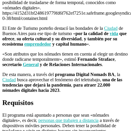
posibilidad de trasladarse de forma temporal, conocidos como
«nómades digitales».
https://4152d31bf248619779fd6f762ef7251e.safeframe.googlesyndica
0-38/html/container.html
El Ente de Turismo porteño destacó las bondades de la
Ciudad
de
Buenos Aires para ese tipo de turismo «
por la calidad de
vida
que
ofrece
,
su oferta cultural y su diversidad
,
y también por su
ecosistema
emprendedor
y capital humano
«.
«Son atributos que los nómades tienen en cuenta al elegir un destino
donde radicarse temporalmente», estimó
Fernando Straface
,
secretario
General
y de Relaciones Internacionales
.
De esta manera, a través del
programa Digital Nomads BA
, la
Ciudad
busca aprovechar el fenómeno del teletrabajo,
una de las
tendencias que dejará la pandemia
,
para atraer 22.000
nómades digitales hacia 2023
.
Requisitos
El programa está apuntado a personas que sean «nómades
digitales», es decir,
personas que trabajen a distancia
a través de
dispositivos móviles personales. Deben tener la posibilidad de
trasladarse y vivir en distintos lugares sin inconvenientes.