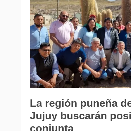
La región puneña de
Notas
de
Jujuy buscarán pos
Archivo
conjunta