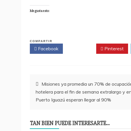
Me gusta esto:
COMPARTIR
Facebook
Twitter
Pinterest
Navegación
Misiones ya promedia un 70% de ocupació
hotelera para el fin de semana extralargo y e
de
Puerto Iguazú esperan llegar al 90%
entradas
TAN BIEN PUEDE INTERESARTE...