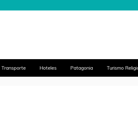
 MUNDO
VIAJE
Transporte
Hoteles
Patagonia
Turismo Relig