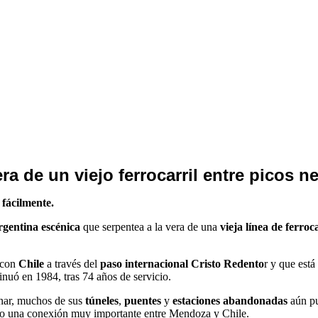
ra de un viejo ferrocarril entre picos n
 fácilmente.
rgentina escénica
que serpentea a la vera de una
vieja línea de ferroca
con
Chile
a través del
paso internacional Cristo Redento
r y que est
inuó en 1984, tras 74 años de servicio.
onar, muchos de sus
túneles
,
puentes
y
estaciones abandonadas
aún pu
como una conexión muy importante entre Mendoza y Chile.