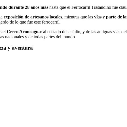
nando durante 28 años más
hasta que el Ferrocarril Trasandino fue cla
una
exposición de artesanos locales
, mientras que las
vías
y
parte de la
erdo de lo que fue este ferrocarril.
s el
Cerro Aconcagua
: al costado del asfalto, y de las antiguas vías de
stas nacionales y de todas partes del mundo.
eza y aventura