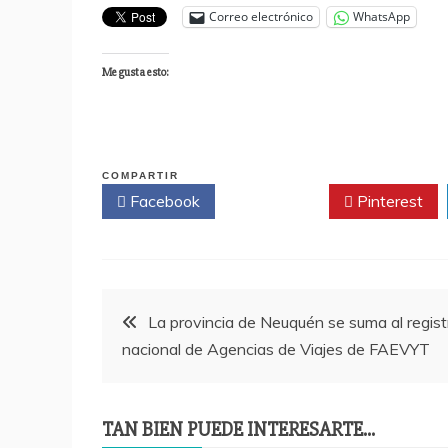
Correo electrónico
WhatsApp
Me gusta esto:
COMPARTIR
Facebook
Twitter
Pinterest
Navegación
La provincia de Neuquén se suma al regist
nacional de Agencias de Viajes de FAEVYT
de
entradas
TAN BIEN PUEDE INTERESARTE...