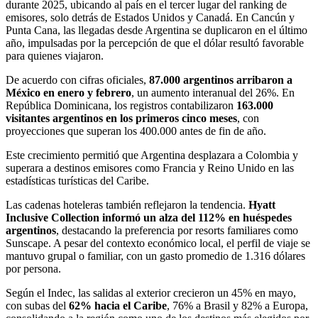
durante 2025, ubicando al país en el tercer lugar del ranking de
emisores, solo detrás de Estados Unidos y Canadá. En Cancún y
Punta Cana, las llegadas desde Argentina se duplicaron en el último
año, impulsadas por la percepción de que el dólar resultó favorable
para quienes viajaron.
De acuerdo con cifras oficiales,
87.000 argentinos arribaron a
México en enero y febrero
, un aumento interanual del 26%. En
República Dominicana, los registros contabilizaron
163.000
visitantes argentinos en los primeros cinco meses
, con
proyecciones que superan los 400.000 antes de fin de año.
Este crecimiento permitió que Argentina desplazara a Colombia y
superara a destinos emisores como Francia y Reino Unido en las
estadísticas turísticas del Caribe.
Las cadenas hoteleras también reflejaron la tendencia.
Hyatt
Inclusive Collection informó un alza del 112% en huéspedes
argentinos
, destacando la preferencia por resorts familiares como
Sunscape. A pesar del contexto económico local, el perfil de viaje se
mantuvo grupal o familiar, con un gasto promedio de 1.316 dólares
por persona.
Según el Indec, las salidas al exterior crecieron un 45% en mayo,
con subas del
62% hacia el Caribe
, 76% a Brasil y 82% a Europa,