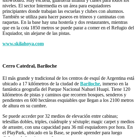
snowboard. Hay escuela, guardería infantil y clases para todos los
niveles. El sector Intermedia es un área para esquiadores
principiantes donde trabajan las escuelas y clubes con alumnos.
También se utiliza para hacer paseos en trineos y caminatas con
raquetas. En la base hay una hostería y dos restaurantes, mientras
que en la cota 1850 metros se puede parar a comer en el Refugio del
Esquiador, sin alejarse de las pistas.
www.skilahoya.com
Cerro Catedral, Bariloche
El más grande y tradicional de los centros de esquí de Argentina está
ubicado a 17 kilómetros de la ciudad de
Bariloche
, inmerso en la
fantástica geografía del Parque Nacional Nahuel Huapi. Tiene 120
kilómetros de pistas y caminos que recorren bosques, senderos y
pendientes en 600 hectáreas esquiables que llegan a los 2100 metros
de altura en su cumbre.
Se puede acceder por 32 medios de elevación entre cabinas;
telesillas dobles, triples, cuádruple y séxtuple; magic carpet y medios
de arrastre, con una capacidad para 36 mil esquiadores por hora. En
el PlayPark, ubicado en la Base, se puede aprender para luego