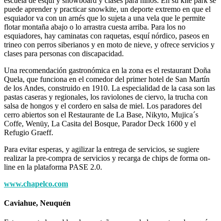
escuela de esquí y snowboard y clases para niños. En su kite park se
puede aprender y practicar snowkite, un deporte extremo en que el
esquiador va con un arnés que lo sujeta a una vela que le permite
flotar montaña abajo o lo arrastra cuesta arriba. Para los no
esquiadores, hay caminatas con raquetas, esquí nórdico, paseos en
trineo con perros siberianos y en moto de nieve, y ofrece servicios y
clases para personas con discapacidad.
Una recomendación gastronómica en la zona es el restaurant Doña
Quela, que funciona en el comedor del primer hotel de San Martín
de los Andes, construido en 1910. La especialidad de la casa son las
pastas caseras y regionales, los raviolones de ciervo, la trucha con
salsa de hongos y el cordero en salsa de miel. Los paradores del
cerro abiertos son el Restaurante de La Base, Nikyto, Mujica´s
Coffe, Wenüy, La Casita del Bosque, Parador Deck 1600 y el
Refugio Graeff.
Para evitar esperas, y agilizar la entrega de servicios, se sugiere
realizar la pre-compra de servicios y recarga de chips de forma on-
line en la plataforma PASE 2.0.
www.chapelco.com
Caviahue, Neuquén