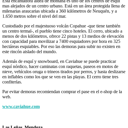
Esta encantadora aldea de montaña es uno de los centros de esquí
mas alejados de un centro urbano. Está en un área protegida llena de
milenarias araucarias ubicada a 360 kilómetros de Neuquén, y a
1.650 metros sobre el nivel del mar.
Custodiado por el majestuoso volcán Copahue -que tiene también
un centro termal-, el pueblo tiene cinco hoteles. El cerro, ubicado a
menos de dos kilómetros, ofrece 22 pistas y 13 medios de elevación
con capacidad para movilizar a 7400 esquiadores por hora en 325
hectáreas esquiables. Por eso las demoras para subir no existen en
este rincón aislado del mundo.
Además de esquí y snowboard, en Caviahue se puede practicar
esquí nórdico, hacer caminatas con raquetas, paseos en motos de
nieve, vehículos oruga o trineos tirados por perros, y hasta deslizarse
en inflables como los que se ven en las playas. El cerro tiene tres
confiterías.
Par evitar demoras recomiendan comprar el pase en el e-shop de la
web.
www.caviahue.com
Las Leñas, Mendoza