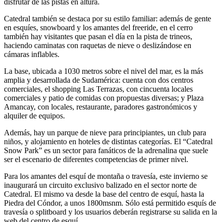
disfrutar de las pistas en altura.
Catedral también se destaca por su estilo familiar: además de gente
en esquíes, snowboard y los amantes del freeride, en el cerro
también hay visitantes que pasan el día en la pista de trineos,
haciendo caminatas con raquetas de nieve o deslizándose en
cámaras inflables.
La base, ubicada a 1030 metros sobre el nivel del mar, es la más
amplia y desarrollada de Sudamérica: cuenta con dos centros
comerciales, el shopping Las Terrazas, con cincuenta locales
comerciales y patio de comidas con propuestas diversas; y Plaza
Amancay, con locales, restaurante, paradores gastronómicos y
alquiler de equipos.
Además, hay un parque de nieve para principiantes, un club para
niños, y alojamiento en hoteles de distintas categorías. El “Catedral
Snow Park” es un sector para fanáticos de la adrenalina que suele
ser el escenario de diferentes competencias de primer nivel.
Para los amantes del esquí de montaña o travesía, este invierno se
inaugurará un circuito exclusivo balizado en el sector norte de
Catedral. El mismo va desde la base del centro de esquí, hasta la
Piedra del Cóndor, a unos 1800msnm. Sólo está permitido esquís de
travesía o splitboard y los usuarios deberán registrarse su salida en la
web del centro de esquí.