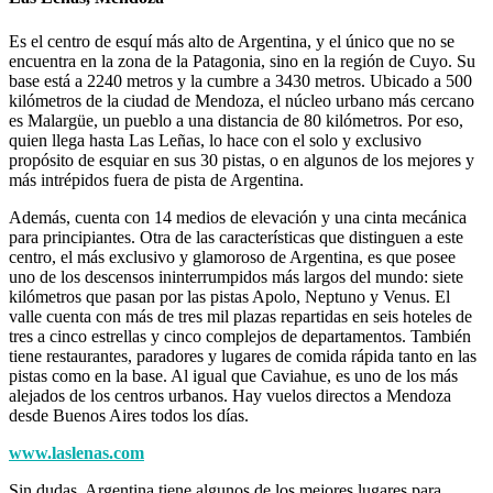
Es el centro de esquí más alto de Argentina, y el único que no se
encuentra en la zona de la Patagonia, sino en la región de Cuyo. Su
base está a 2240 metros y la cumbre a 3430 metros. Ubicado a 500
kilómetros de la ciudad de Mendoza, el núcleo urbano más cercano
es Malargüe, un pueblo a una distancia de 80 kilómetros. Por eso,
quien llega hasta Las Leñas, lo hace con el solo y exclusivo
propósito de esquiar en sus 30 pistas, o en algunos de los mejores y
más intrépidos fuera de pista de Argentina.
Además, cuenta con 14 medios de elevación y una cinta mecánica
para principiantes. Otra de las características que distinguen a este
centro, el más exclusivo y glamoroso de Argentina, es que posee
uno de los descensos ininterrumpidos más largos del mundo: siete
kilómetros que pasan por las pistas Apolo, Neptuno y Venus. El
valle cuenta con más de tres mil plazas repartidas en seis hoteles de
tres a cinco estrellas y cinco complejos de departamentos. También
tiene restaurantes, paradores y lugares de comida rápida tanto en las
pistas como en la base. Al igual que Caviahue, es uno de los más
alejados de los centros urbanos. Hay vuelos directos a Mendoza
desde Buenos Aires todos los días.
www.laslenas.com
Sin dudas, Argentina tiene algunos de los mejores lugares para