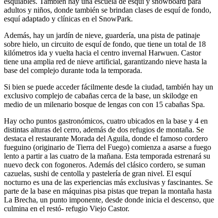
esquiables. También hay una escuela de esquí y snowboard para
adultos y niños, donde también se brindan clases de esquí de fondo,
esquí adaptado y clínicas en el SnowPark.
Además, hay un jardín de nieve, guardería, una pista de patinaje
sobre hielo, un circuito de esquí de fondo, que tiene un total de 18
kilómetros ida y vuelta hacia el centro invernal Harwuen. Castor
tiene una amplia red de nieve artificial, garantizando nieve hasta la
base del complejo durante toda la temporada.
Si bien se puede acceder fácilmente desde la ciudad, también hay un
exclusivo complejo de cabañas cerca de la base, un skilodge en
medio de un milenario bosque de lengas con con 15 cabañas Spa.
Hay ocho puntos gastronómicos, cuatro ubicados en la base y 4 en
distintas alturas del cerro, además de dos refugios de montaña. Se
destaca el restaurante Morada del Aguila, donde el famoso cordero
fueguino (originario de Tierra del Fuego) comienza a asarse a fuego
lento a partir a las cuatro de la mañana. Esta temporada estrenará su
nuevo deck con fogoneros. Además del clásico cordero, se suman
cazuelas, sushi de centolla y pastelería de gran nivel. El esquí
nocturno es una de las experiencias más exclusivas y fascinantes. Se
parte de la base en máquinas pisa pistas que trepan la montaña hasta
La Brecha, un punto imponente, desde donde inicia el descenso, que
culmina en el restó- refugio Viejo Castor.