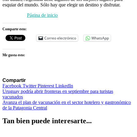
esquiar del mundo. Sólo hay que elegir un destino y disfrutar.
Página de inicio
Comparte esto:
Correo electrónico
WhatsApp
Me gusta esto:
Compartir
Facebook
Twitter
Pinterest
LinkedIn
Navegación
Uruguay podría abrir fronteras en septiembre para turistas
vacunados
de
Avanza el plan de vacunación en el sector hotelero y gastronómico
entradas
de la Patagonia Central
Tan bien puede interesarte...