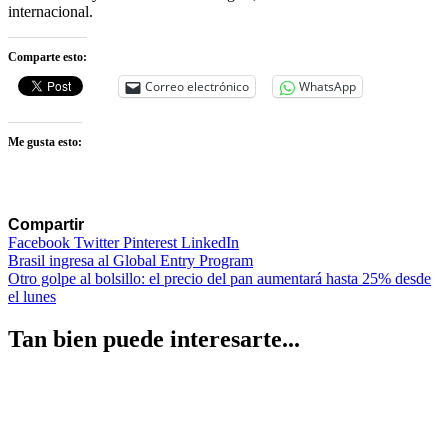
internacional.
Comparte esto:
Correo electrónico
WhatsApp
Me gusta esto:
Compartir
Facebook
Twitter
Pinterest
LinkedIn
Navegación
Brasil ingresa al Global Entry Program
Otro golpe al bolsillo: el precio del pan aumentará hasta 25% desde
de
el lunes
entradas
Tan bien puede interesarte...