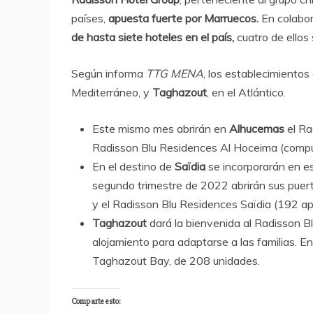
países,
apuesta fuerte por Marruecos.
En colabor
de hasta siete hoteles en el país,
cuatro de ellos
Según informa
TTG MENA
, los establecimientos
Mediterráneo, y
Taghazout
, en el Atlántico.
Este mismo mes abrirán en
Alhucemas
el Ra
Radisson Blu Residences Al Hoceima (compu
En el destino de
Saïdia
se incorporarán en es
segundo trimestre de 2022 abrirán sus puer
y el Radisson Blu Residences Saïdia (192 a
Taghazout
dará la bienvenida al Radisson B
alojamiento para adaptarse a las familias. E
Taghazout Bay, de 208 unidades.
Comparte esto: