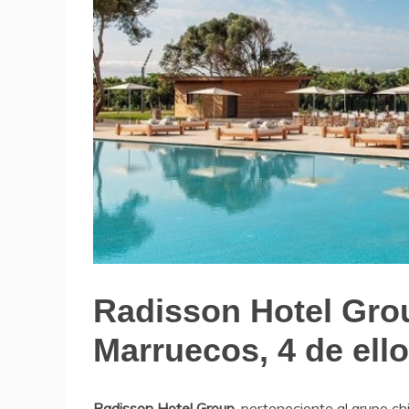
Radisson Hotel Grou
Hoteles
Marruecos, 4 de el
Radisson Hotel Group
, perteneciente al grupo c