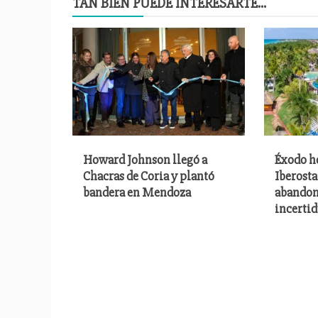
TAN BIEN PUEDE INTERESARTE...
Howard Johnson llegó a
Éxodo h
Chacras de Coria y plantó
Iberost
bandera en Mendoza
abandona
incerti