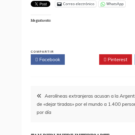
Correo electrónico
WhatsApp
Me gusta esto:
COMPARTIR
Facebook
Twitter
Pinterest
Navegación
Aerolíneas extranjeras acusan a la Argent
de «dejar tiradas» por el mundo a 1.400 pers
de
por día
entradas