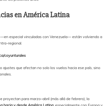
cias en América Latina
s —en especial vinculadas con Venezuela— están volviendo a
ntra-regional.
ica/coyunturales
 ajustes que afectan no solo los vuelos hacia ese país, sino
ionales.
proyectan para marzo–abril (más allá de febrero), la
ea hacia y desde América Latina
, especialmente con Europa y