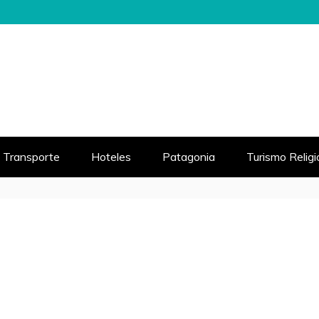
 MUNDO
VIAJE
Transporte
Hoteles
Patagonia
Turismo Relig