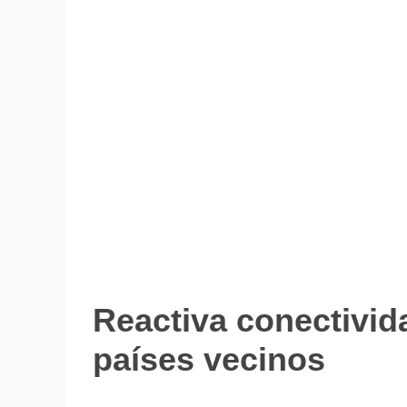
Reactiva conectivida
Transporte
países vecinos