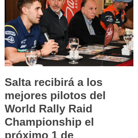
Salta recibirá a los
Noticias
de
mejores pilotos del
Turismo
World Rally Raid
Championship el
próximo 1 de