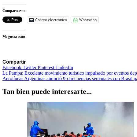
Comparte esto:
Correo electrónico
WhatsApp
Me gusta esto:
Compartir
Facebook
Twitter
Pinterest
LinkedIn
Navegación
La Pampa: Excelente movimiento turístico impulsado por eventos dep
Aerolíneas Argentinas anunció 95 frecuencias semanales con Brasil p
de
entradas
Tan bien puede interesarte...