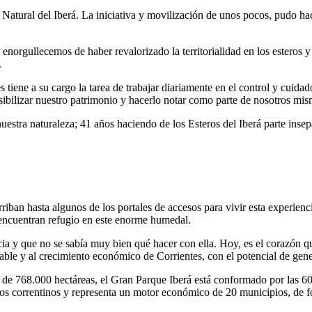
atural del Iberá. La iniciativa y movilización de unos pocos, pudo hace
orgullecemos de haber revalorizado la territorialidad en los esteros y f
.
tiene a su cargo la tarea de trabajar diariamente en el control y cuida
isibilizar nuestro patrimonio y hacerlo notar como parte de nosotros mis
nuestra naturaleza; 41 años haciendo de los Esteros del Iberá parte inse
rriban hasta algunos de los portales de accesos para vivir esta experienc
encuentran refugio en este enorme humedal.
cia y que no se sabía muy bien qué hacer con ella. Hoy, es el corazón qu
table y al crecimiento económico de Corrientes, con el potencial de gen
e de 768.000 hectáreas, el Gran Parque Iberá está conformado por las 6
os correntinos y representa un motor económico de 20 municipios, de for