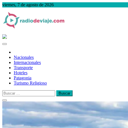
Saltar
viernes, 7 de agosto de 2026
al
contenido
Radio de Viaje
Desde Argentina para el Mundo
Nacionales
Internacionales
Transporte
Hoteles
Patagonia
Turismo Religioso
Buscar: