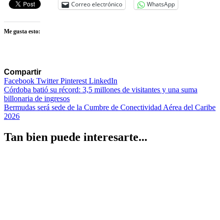
Correo electrónico
WhatsApp
Me gusta esto:
Compartir
Facebook
Twitter
Pinterest
LinkedIn
Navegación
Córdoba batió su récord: 3,5 millones de visitantes y una suma
billonaria de ingresos
de
Bermudas será sede de la Cumbre de Conectividad Aérea del Caribe
entradas
2026
Tan bien puede interesarte...