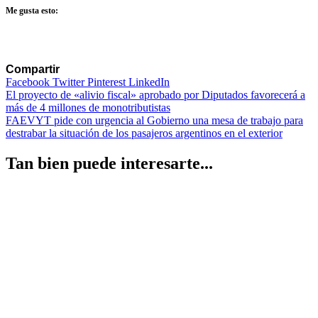
Me gusta esto:
Compartir
Facebook
Twitter
Pinterest
LinkedIn
Navegación
El proyecto de «alivio fiscal» aprobado por Diputados favorecerá a
más de 4 millones de monotributistas
de
FAEVYT pide con urgencia al Gobierno una mesa de trabajo para
entradas
destrabar la situación de los pasajeros argentinos en el exterior
Tan bien puede interesarte...