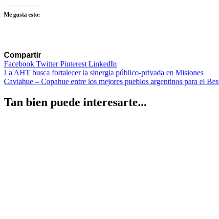
Me gusta esto:
Compartir
Facebook
Twitter
Pinterest
LinkedIn
Navegación
La AHT busca fortalecer la sinergia público-privada en Misiones
Caviahue – Copahue entre los mejores pueblos argentinos para el Be
de
entradas
Tan bien puede interesarte...