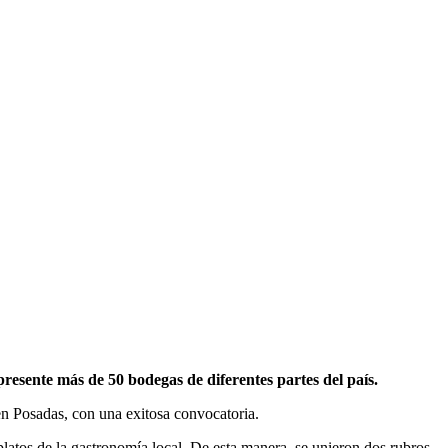
resente más de 50 bodegas de diferentes partes del país.
en Posadas, con una exitosa convocatoria.
platos de la gastronomía local. De esta manera, se unieron dos rubros