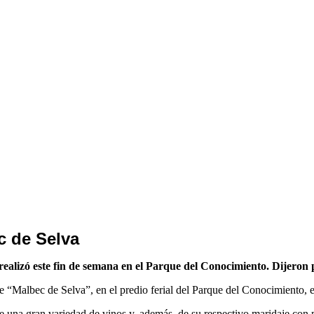
c de Selva
realizó este fin de semana en el Parque del Conocimiento. Dijeron p
e “Malbec de Selva”, en el predio ferial del Parque del Conocimiento, 
de una gran variedad de vinos y, además, de su respectivo maridaje con 