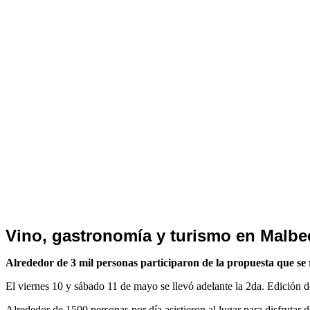
Notas
Vino, gastronomía y turismo en Malbe
de
Archivo
Alrededor de 3 mil personas participaron de la propuesta que se 
El viernes 10 y sábado 11 de mayo se llevó adelante la 2da. Edición d
Alrededor de 1500 personas por día asistieron al lugar para disfrutar 