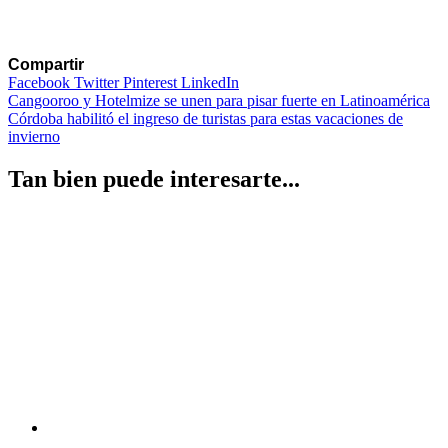
Compartir
Facebook
Twitter
Pinterest
LinkedIn
Navegación
Cangooroo y Hotelmize se unen para pisar fuerte en Latinoamérica
Córdoba habilitó el ingreso de turistas para estas vacaciones de
de
invierno
entradas
Tan bien puede interesarte...