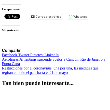
Comparte esto:
Correo electrónico
WhatsApp
Me gusta esto:
Compartir
Facebook
Twitter
Pinterest
LinkedIn
Navegación
Aerolíneas Argentinas suspende vuelos a Cancún, Río de Janeiro y
Punta Cana
de
Restricciones por el coronavirus: una por una, las medidas que
entradas
regirán en todo el país hasta el 21 de mayo
Tan bien puede interesarte...