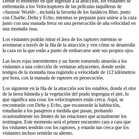
Desde el momento en que ingresan a la atracción, los visitantes se
enfrentarán a los Velociraptores de las películas taquilleras de
«Jurassic World» , incluida la favorita de los fanáticos Blue, junto
con Charlie, Delta y Echo, mientras se preparan para unirse a la caza
junto con una manada feroz en una persecución de alta velocidad en
una montaña rusa.
Los visitantes podrán mirar el área de los raptores mientras se
aventuran a través de la fila de la atracción y ven cómo se desarrolla
la caza en la que están a punto de embarcarse ante sus propios ojos.
Las luces rojas intermitentes y un fuerte estruendo atraerán a los
visitantes a una colección de ventanas adyacentes, donde serán
testigos de la montaña rusa rugiendo a velocidade de 112 kilómetros
por hora, con la manada de raptores en persecución.
Los siguiente en la fila de la atracción son los establos, donde el olor
de la tierra húmeda y la vegetación del prado impregna el aire, lo
que significa una cosa: los velociraptores están cerca. Aquí, se
encontrarán con Delta y Echo, que escanearán la habitación,
estudiarán a los pasajeros a medida que pasan, probando
ocasionalmente los límites de las estaciones que actualmente los
restringen. Este momento será el primer encuentro cara a cara que
los visitantes tendrán con los raptores, y estarán tan cerca que los
visitantes incluso sentirán su aliento.