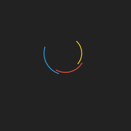
erá presentada algunas semanas después de las elecciones
 (PASO), programadas para el 13 de agosto.
ximos días, cuando termine la etapa de la prohibición de la
 una entrevista en C5N.
 en el Ministerio de Turismo, Massa ratificó la nueva
un instrumento fabuloso».
 turística, permite a los viajeros acceder a un reintegro del
as aventuras por toda Argentina. Los afiliados al PAMI
egando al 70%.
eneficiado a un impresionante total de 6 millones de
da los $200 mil millones para el sector turístico. La cuarta