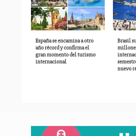
España se encamina a otro
Brasil s
año récord y confirma el
millones
gran momento del turismo
internac
internacional
semestr
nuevo r