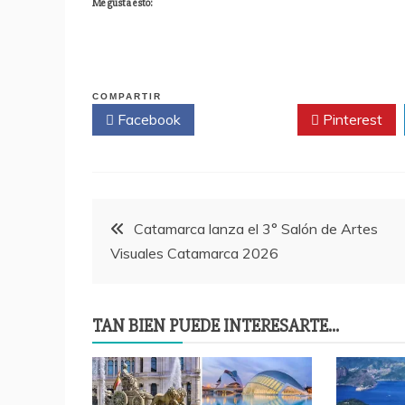
Me gusta esto:
COMPARTIR
Facebook
Twitter
Pinterest
Navegación
Catamarca lanza el 3° Salón de Artes
Visuales Catamarca 2026
de
entradas
TAN BIEN PUEDE INTERESARTE...