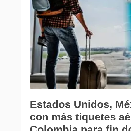
Estados Unidos, Méx
Internacionales
con más tiquetes aé
Colombia para fin d