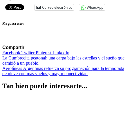
Correo electrónico
WhatsApp
Me gusta esto:
Compartir
Facebook
Twitter
Pinterest
LinkedIn
Navegación
La Cumbrecita peatonal: una carpa bajo las estrellas y el sueño que
cambió a un pueblo.
de
Aerolíneas Argentinas refuerza su programación para la temporada
entradas
de nieve con más vuelos y mayor conectividad
Tan bien puede interesarte...