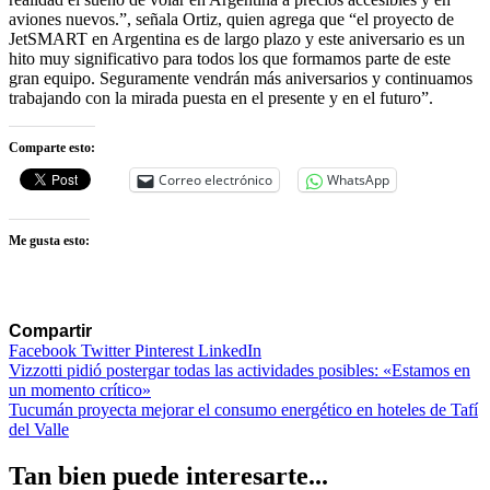
aviones nuevos.”, señala Ortiz, quien agrega que “el proyecto de
JetSMART en Argentina es de largo plazo y este aniversario es un
hito muy significativo para todos los que formamos parte de este
gran equipo. Seguramente vendrán más aniversarios y continuamos
trabajando con la mirada puesta en el presente y en el futuro”.
Comparte esto:
Correo electrónico
WhatsApp
Me gusta esto:
Compartir
Facebook
Twitter
Pinterest
LinkedIn
Navegación
Vizzotti pidió postergar todas las actividades posibles: «Estamos en
un momento crítico»
de
Tucumán proyecta mejorar el consumo energético en hoteles de Tafí
entradas
del Valle
Tan bien puede interesarte...