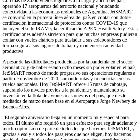
Con más de 8.000 vuelos regulares a lo largo y ancho del país,
operando 17 aeropuertos del territorio nacional y brindando
conectividad a las economías regionales de Argentina, JetSMART
se convirtió en la primera línea aérea del país en contar con doble
certificación internacional de protocolos contra COVID-19 que
incluyen el sello IRAM y la certificación APEX Health Safety. Estas
certificaciones además sirvieron para que muchas empresas pudieran
contar con vuelos chárters para trasladar a sus colaboradores de
forma segura a sus lugares de trabajo y mantener su actividad
productiva.
A pesar de las dificultades producidas por la pandemia en el sector
aeronáutico y de haber estado ocho meses sin poder volar en el país,
JetSMART retomó de modo progresivo sus operaciones regulares a
partir de noviembre de 2020, sumando rutas y frecuencias en sus
vuelos nacionales. Hoy JetSMART ofrece 15 rutas de cabotaje,
superando los niveles previos a la pandemia y manteniendo su
inversión en la flota de aviones más nuevos del país, que desde
mediados de marzo tienen base en el Aeroparque Jorge Newbery de
Buenos Aires.
“El segundo aniversario llega en un momento muy especial para
todos. El último año requirió un gran esfuerzo para seguir adelante y
mucho optimismo de parte de todos los que hacemos JetSMART, y
gracias a eso y a todos los pasajeros que nos eligen, hoy hacemos
realidad el sueño de volar en Argentina a precios accesibles y en