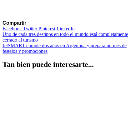
Compartir
Facebook
Twitter
Pinterest
LinkedIn
Navegación
Uno de cada tres destinos en todo el mundo está completamente
cerrado al turismo
de
JetSMART cumple dos años en Argentina y prepara un mes de
entradas
festejos y promociones
Tan bien puede interesarte...