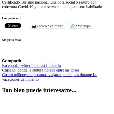
Certificado Turismo nacional, una obra social o seguro con
cobertura Covid-19 y una reserva en un alojamiento habilitado.
Comparte esto:
Correo electrónico
WhatsApp
Me gusta esto:
Compartir
Facebook
Twitter
Pinterest
LinkedIn
Navegación
Chicago, donde la cultura florece entre las torres
Cuatro millones de personas viajaron por el país durante las
de
vacaciones de invierno
entradas
Tan bien puede interesarte...