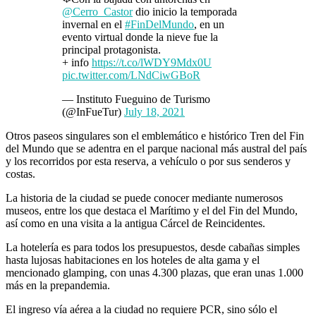
@Cerro_Castor
dio inicio la temporada
invernal en el
#FinDelMundo
, en un
evento virtual donde la nieve fue la
principal protagonista.
+ info
https://t.co/lWDY9Mdx0U
pic.twitter.com/LNdCiwGBoR
— Instituto Fueguino de Turismo
(@InFueTur)
July 18, 2021
Otros paseos singulares son el emblemático e histórico Tren del Fin
del Mundo que se adentra en el parque nacional más austral del país
y los recorridos por esta reserva, a vehículo o por sus senderos y
costas.
La historia de la ciudad se puede conocer mediante numerosos
museos, entre los que destaca el Marítimo y el del Fin del Mundo,
así como en una visita a la antigua Cárcel de Reincidentes.
La hotelería es para todos los presupuestos, desde cabañas simples
hasta lujosas habitaciones en los hoteles de alta gama y el
mencionado glamping, con unas 4.300 plazas, que eran unas 1.000
más en la prepandemia.
El ingreso vía aérea a la ciudad no requiere PCR, sino sólo el