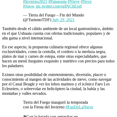
#Invierno2021
#Patagonia
#Nieve
#Neve
#Snow
pic.twitter.com/sgINChErsh
— Tierra del Fuego – Fin del Mundo
(@TurismoTDF)
July 29, 2021
También desde el cálido ambiente de un local gastronómico, ámbito
en el que Ushuaia cuenta con ofertas tradicionales, populares y de
alta gama a nivel internacional.
En ese aspecto, la propuesta culinaria regional ofrece algunas
exclusividades, como la centolla, el cordero o la merluza negra,
platos de mar y carnes de estepa, entre otras especialidades, que
hacen un menú fueguino exquisito y nutritivo con precios para todos
los paladares.
Existen otras posibilidad de entretenimiento, diversión, placer o
conocimiento al margen de las actividades de nieve, como navegar
por el Canal Beagle y ver los lobos marinos y el icónico Faro Les
Ecleuriers, o sobrevolar en helicóptero la ciudad, la bahía y las
montañas y valles nevados.
Tierra del Fuego inauguró la temporada
con la Fiesta del Invierno
#FanDeLaNieve
❄Con la bajada con antorchas en