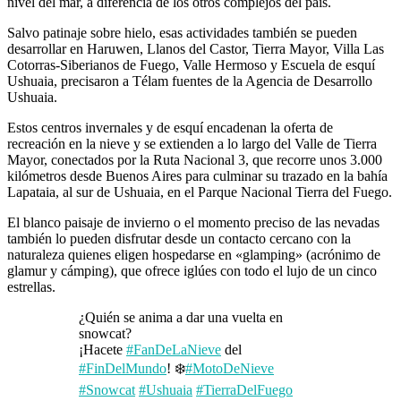
nivel del mar, a diferencia de los otros complejos del país.
Salvo patinaje sobre hielo, esas actividades también se pueden
desarrollar en Haruwen, Llanos del Castor, Tierra Mayor, Villa Las
Cotorras-Siberianos de Fuego, Valle Hermoso y Escuela de esquí
Ushuaia, precisaron a Télam fuentes de la Agencia de Desarrollo
Ushuaia.
Estos centros invernales y de esquí encadenan la oferta de
recreación en la nieve y se extienden a lo largo del Valle de Tierra
Mayor, conectados por la Ruta Nacional 3, que recorre unos 3.000
kilómetros desde Buenos Aires para culminar su trazado en la bahía
Lapataia, al sur de Ushuaia, en el Parque Nacional Tierra del Fuego.
El blanco paisaje de invierno o el momento preciso de las nevadas
también lo pueden disfrutar desde un contacto cercano con la
naturaleza quienes eligen hospedarse en «glamping» (acrónimo de
glamur y cámping), que ofrece iglúes con todo el lujo de un cinco
estrellas.
¿Quién se anima a dar una vuelta en
snowcat?
¡Hacete
#FanDeLaNieve
del
#FinDelMundo
! ❄️
#MotoDeNieve
#Snowcat
#Ushuaia
#TierraDelFuego