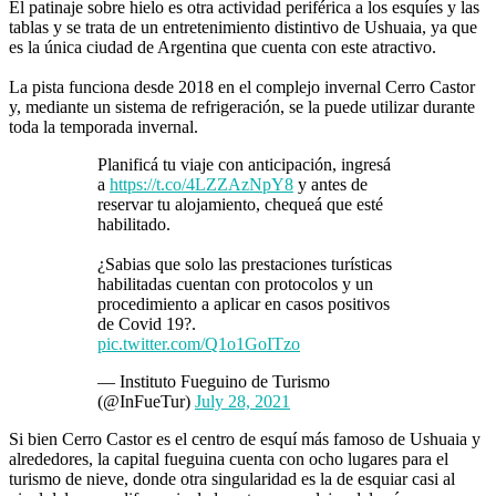
El patinaje sobre hielo es otra actividad periférica a los esquíes y las
tablas y se trata de un entretenimiento distintivo de Ushuaia, ya que
es la única ciudad de Argentina que cuenta con este atractivo.
La pista funciona desde 2018 en el complejo invernal Cerro Castor
y, mediante un sistema de refrigeración, se la puede utilizar durante
toda la temporada invernal.
Planificá tu viaje con anticipación, ingresá
a
https://t.co/4LZZAzNpY8
y antes de
reservar tu alojamiento, chequeá que esté
habilitado.
¿Sabias que solo las prestaciones turísticas
habilitadas cuentan con protocolos y un
procedimiento a aplicar en casos positivos
de Covid 19?.
pic.twitter.com/Q1o1GoITzo
— Instituto Fueguino de Turismo
(@InFueTur)
July 28, 2021
Si bien Cerro Castor es el centro de esquí más famoso de Ushuaia y
alrededores, la capital fueguina cuenta con ocho lugares para el
turismo de nieve, donde otra singularidad es la de esquiar casi al