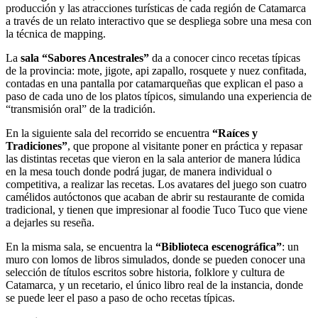
producción y las atracciones turísticas de cada región de Catamarca
a través de un relato interactivo que se despliega sobre una mesa con
la técnica de mapping.
La
sala “Sabores Ancestrales”
da a conocer cinco recetas típicas
de la provincia: mote, jigote, api zapallo, rosquete y nuez confitada,
contadas en una pantalla por catamarqueñas que explican el paso a
paso de cada uno de los platos típicos, simulando una experiencia de
“transmisión oral” de la tradición.
En la siguiente sala del recorrido se encuentra
“Raíces y
Tradiciones”
, que propone al visitante poner en práctica y repasar
las distintas recetas que vieron en la sala anterior de manera lúdica
en la mesa touch donde podrá jugar, de manera individual o
competitiva, a realizar las recetas. Los avatares del juego son cuatro
camélidos autóctonos que acaban de abrir su restaurante de comida
tradicional, y tienen que impresionar al foodie Tuco Tuco que viene
a dejarles su reseña.
En la misma sala, se encuentra la
“Biblioteca escenográfica”
: un
muro con lomos de libros simulados, donde se pueden conocer una
selección de títulos escritos sobre historia, folklore y cultura de
Catamarca, y un recetario, el único libro real de la instancia, donde
se puede leer el paso a paso de ocho recetas típicas.