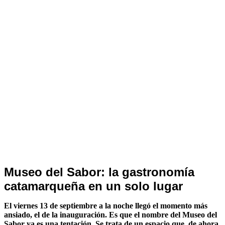
Noticias
Museo del Sabor: la gastronomía
de
catamarqueña en un solo lugar
Turismo
El viernes 13 de septiembre a la noche llegó el momento más
ansiado, el de la inauguración. Es que el nombre del Museo del
Sabor ya es una tentación. Se trata de un espacio que, de ahora