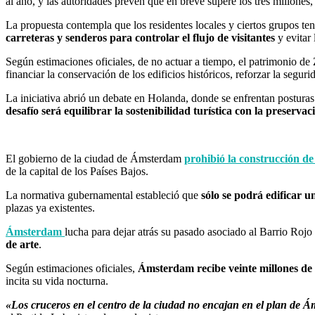
al año, y las autoridades prevén que en breve supere los tres millone
La propuesta contempla que los residentes locales y ciertos grupos te
carreteras y senderos para controlar el flujo de visitantes
y evitar
Según estimaciones oficiales, de no actuar a tiempo, el patrimonio d
financiar la conservación de los edificios históricos, reforzar la seguri
La iniciativa abrió un debate en Holanda, donde se enfrentan posturas 
desafío será equilibrar la sostenibilidad turística con la preservac
El gobierno de la ciudad de Ámsterdam
prohibió la construcción de
de la capital de los Países Bajos.
La normativa gubernamental estableció que
sólo se podrá edificar u
plazas ya existentes.
Ámsterdam
lucha para dejar atrás su pasado asociado al Barrio Ro
de arte
.
Según estimaciones oficiales,
Ámsterdam recibe veinte millones de 
incita su vida nocturna.
«Los cruceros en el centro de la ciudad no encajan en el plan de Á