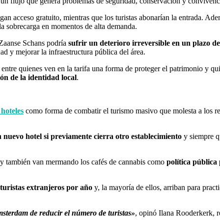
s, un flujo que genera problemas de seguridad, conservación y convivenc
ngan acceso gratuito, mientras que los turistas abonarían la entrada. A
 la sobrecarga en momentos de alta demanda.
e Zaanse Schans podría
sufrir un deterioro irreversible en un plazo de
dad y mejorar la infraestructura pública del área.
entre quienes ven en la tarifa una forma de proteger el patrimonio y qui
ión de la identidad local
.
 hoteles
como forma de combatir el turismo masivo que molesta a los res
n nuevo hotel si previamente cierra otro establecimiento
y siempre q
jo y también van mermando los cafés de cannabis como
política pública
turistas extranjeros por año
y, la mayoría de ellos, arriban para pra
msterdam de reducir el número de turistas»
, opinó Ilana Rooderkerk, r