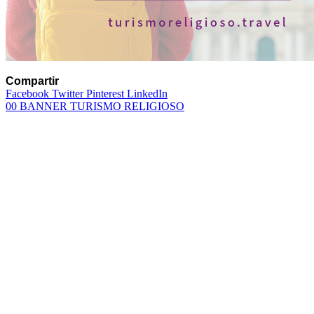
Compartir
Facebook
Twitter
Pinterest
LinkedIn
Navegación
00 BANNER TURISMO RELIGIOSO
de
entradas