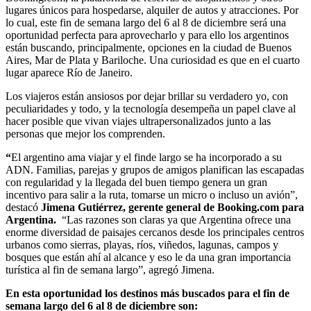
lugares únicos para hospedarse, alquiler de autos y atracciones. Por
lo cual, este fin de semana largo del 6 al 8 de diciembre será una
oportunidad perfecta para aprovecharlo y para ello los argentinos
están buscando, principalmente, opciones en la ciudad de Buenos
Aires, Mar de Plata y Bariloche. Una curiosidad es que en el cuarto
lugar aparece Río de Janeiro.
Los viajeros están ansiosos por dejar brillar su verdadero yo, con
peculiaridades y todo, y la tecnología desempeña un papel clave al
hacer posible que vivan viajes ultrapersonalizados junto a las
personas que mejor los comprenden.
“
El argentino ama viajar y el finde largo se ha incorporado a su
ADN. Familias, parejas y grupos de amigos planifican las escapadas
con regularidad y la llegada del buen tiempo genera un gran
incentivo para salir a la ruta, tomarse un micro o incluso un avión”,
destacó
Jimena Gutiérrez, gerente general de Booking.com para
Argentina.
“Las razones son claras ya que Argentina ofrece una
enorme diversidad de paisajes cercanos desde los principales centros
urbanos como sierras, playas, ríos, viñedos, lagunas, campos y
bosques que están ahí al alcance y eso le da una gran importancia
turística al fin de semana largo”, agregó Jimena.
En esta oportunidad los destinos más buscados para el fin de
semana largo del 6 al 8 de diciembre son: