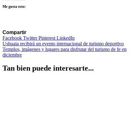
Me gusta esto:
Compartir
Facebook
Twitter
Pinterest
LinkedIn
Navegación
Ushuaia recibirá un evento internacional de turismo deportivo
Templos, imágenes y lugares para disfrutar del turismo de fe en
de
diciembre
entradas
Tan bien puede interesarte...