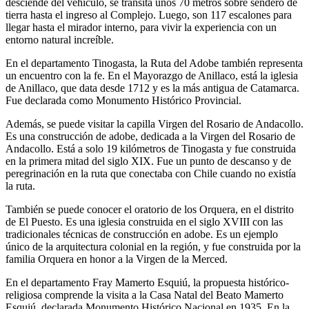
desciende del vehículo, se transita unos 70 metros sobre sendero de
tierra hasta el ingreso al Complejo. Luego, son 117 escalones para
llegar hasta el mirador interno, para vivir la experiencia con un
entorno natural increíble.
En el departamento Tinogasta, la Ruta del Adobe también representa
un encuentro con la fe. En el Mayorazgo de Anillaco, está la iglesia
de Anillaco, que data desde 1712 y es la más antigua de Catamarca.
Fue declarada como Monumento Histórico Provincial.
Además, se puede visitar la capilla Virgen del Rosario de Andacollo.
Es una construcción de adobe, dedicada a la Virgen del Rosario de
Andacollo. Está a solo 19 kilómetros de Tinogasta y fue construida
en la primera mitad del siglo XIX. Fue un punto de descanso y de
peregrinación en la ruta que conectaba con Chile cuando no existía
la ruta.
También se puede conocer el oratorio de los Orquera, en el distrito
de El Puesto. Es una iglesia construida en el siglo XVIII con las
tradicionales técnicas de construcción en adobe. Es un ejemplo
único de la arquitectura colonial en la región, y fue construida por la
familia Orquera en honor a la Virgen de la Merced.
En el departamento Fray Mamerto Esquiú, la propuesta histórico-
religiosa comprende la visita a la Casa Natal del Beato Mamerto
Esquiú, declarada Monumento Histórico Nacional en 1935. En la