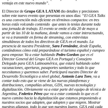
ventaja en este nuevo mundo”.
El Director de
Grupo GEA
LATAM
dio detalles y precisiones
sobre este nuevo evento que presentan en unos días:
“El GEA Talks
es una convención más eficiente en términos compactos: en tres
horas estás volcando contenido que antes lo tenías durante toda
una jornada de trabajo. El evento se emite el día 20 de mayo a
partir de las 10 de la mañana, donde vamos a estar interactuando,
se va a transmitir en forma de streaming, con entrevistas
simultáneas de todos los directivos de GEA en el mundo. La
presencia de nuestra Presidente,
Sara Fernández
, desde España,
contándonos cómo está preparándose el turismo español y europeo
para empezar. Va a estar hablando
Pedro Gordon
que es el
Director General del Grupo GEA en Portugal y Consejero
Delegado para GEA Latinoamérica, que estará hablando sobre
vacunaciones, aperturas, pasaportes sanitarios y todo lo que
necesitamos y queremos saber. Participará nuestro Director de
Desarrollo Tecnológico a nivel global,
Antonio Lara Toro
, va a
contar todo esto que se viene de las nuevas plataformas y
distribuciones, compañías aéreas, GDS, nuevas tecnologías y
digitalización. Obviamente va a estar parte del equipo de técnica de
Argentina,
Federico Pérez
que va a estar contando lo que es el
nuevo camino hacia la digitalización que estamos proponiendo a
nuestros socios que adapten, que adopten y que migren. Mostrar
nuestras alianzas, todo lo que son nuestros logros, GEA está cada