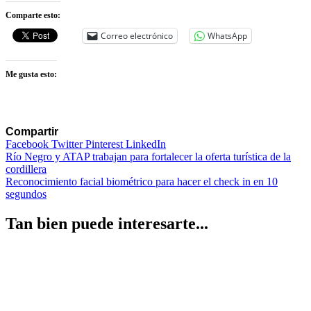
Comparte esto:
Correo electrónico
WhatsApp
Me gusta esto:
Compartir
Facebook
Twitter
Pinterest
LinkedIn
Navegación
Río Negro y ATAP trabajan para fortalecer la oferta turística de la
cordillera
de
Reconocimiento facial biométrico para hacer el check in en 10
entradas
segundos
Tan bien puede interesarte...